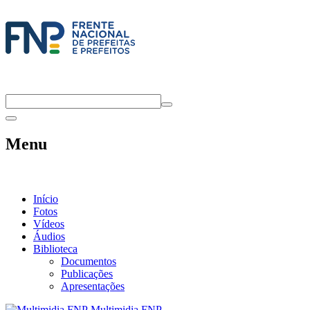
Menu
Início
Fotos
Vídeos
Áudios
Biblioteca
Documentos
Publicações
Apresentações
Multimidia FNP