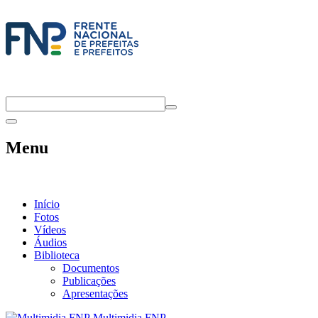
Menu
Início
Fotos
Vídeos
Áudios
Biblioteca
Documentos
Publicações
Apresentações
Multimidia FNP