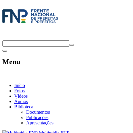
Menu
Início
Fotos
Vídeos
Áudios
Biblioteca
Documentos
Publicações
Apresentações
Multimidia FNP