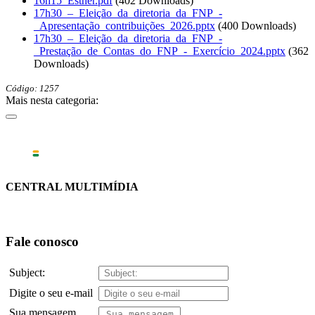
16h15_Esther.pdf
(402 Downloads)
17h30_–_Eleição_da_diretoria_da_FNP_-
_Apresentação_contribuições_2026.pptx
(400 Downloads)
17h30_–_Eleição_da_diretoria_da_FNP_-
_Prestação_de_Contas_do_FNP_-_Exercício_2024.pptx
(362
Downloads)
Código: 1257
Mais nesta categoria:
CENTRAL MULTIMÍDIA
Fale conosco
Subject:
Digite o seu e-mail
Sua mensagem