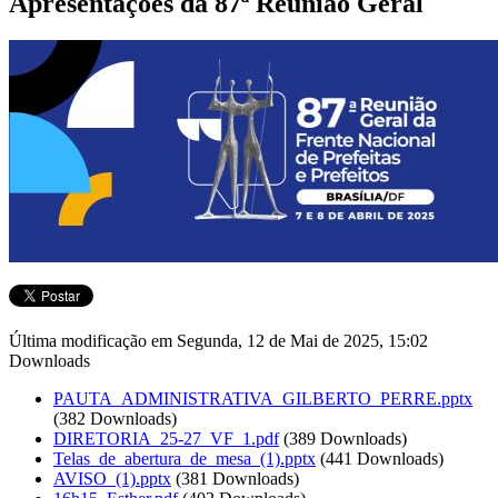
Apresentações da 87ª Reunião Geral
Última modificação em Segunda, 12 de Mai de 2025, 15:02
Downloads
PAUTA_ADMINISTRATIVA_GILBERTO_PERRE.pptx
(382 Downloads)
DIRETORIA_25-27_VF_1.pdf
(389 Downloads)
Telas_de_abertura_de_mesa_(1).pptx
(441 Downloads)
AVISO_(1).pptx
(381 Downloads)